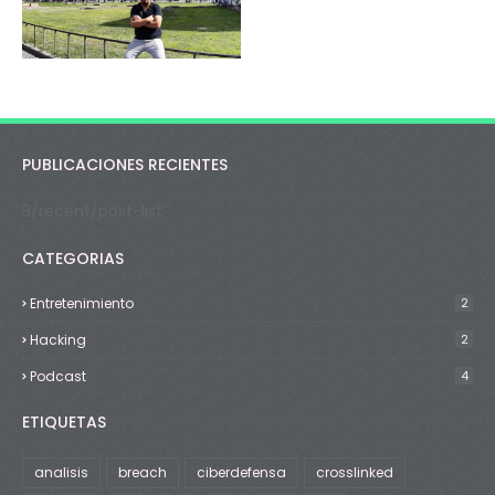
PUBLICACIONES RECIENTES
3/recent/post-list
CATEGORIAS
Entretenimiento
2
Hacking
2
Podcast
4
ETIQUETAS
analisis
breach
ciberdefensa
crosslinked